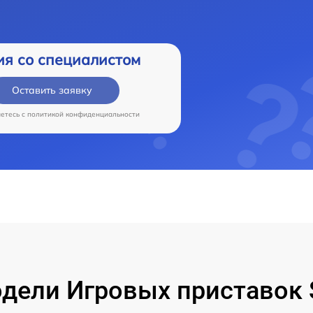
ия со специалистом
Оставить заявку
аетесь c
политикой конфиденциальности
ели Игровых приставок S