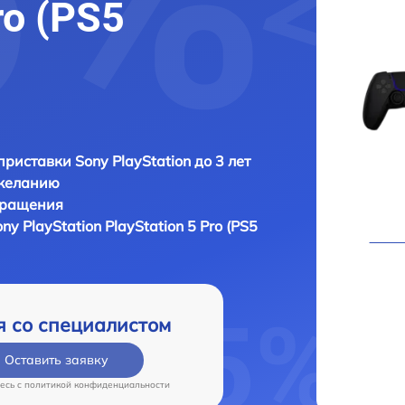
ro (PS5
приставки Sony PlayStation до 3 лет
 желанию
бращения
ny PlayStation PlayStation 5 Pro (PS5
я со специалистом
Оставить заявку
есь c
политикой конфиденциальности