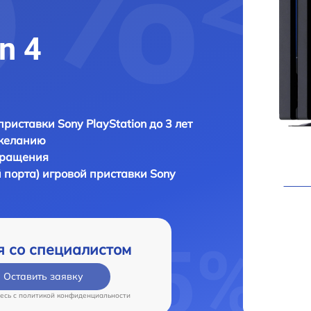
n 4
приставки Sony PlayStation до 3 лет
 желанию
бращения
й порта) игровой приставки
Sony
я со специалистом
Оставить заявку
есь c
политикой конфиденциальности