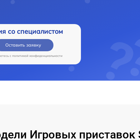
ия со специалистом
Оставить заявку
аетесь c
политикой конфиденциальности
ели Игровых приставок S