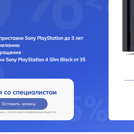
приставки Sony PlayStation до 3 лет
 желанию
бращения
вки
Sony PlayStation 4 Slim Black от 35
я со специалистом
Оставить заявку
есь c
политикой конфиденциальности