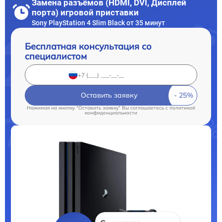
Замена разъёмов (HDMI, DVI, Дисплей
порта) игровой приставки
Sony PlayStation 4 Slim Black от 35 минут
Бесплатная консультация со
специалистом
Оставить заявку
Нажимая на кнопку "Оставить заявку" Вы соглашаетесь c
политикой
конфиденциальности