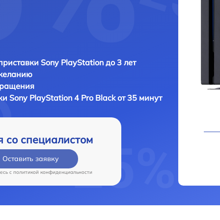
приставки Sony PlayStation до 3 лет
 желанию
бращения
вки
Sony PlayStation 4 Pro Black от 35 минут
я со специалистом
Оставить заявку
есь c
политикой конфиденциальности