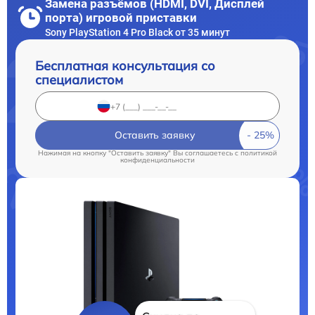
Замена разъёмов (HDMI, DVI, Дисплей
порта) игровой приставки
Sony PlayStation 4 Pro Black от 35 минут
Бесплатная консультация со
специалистом
Оставить заявку
Нажимая на кнопку "Оставить заявку" Вы соглашаетесь c
политикой
конфиденциальности