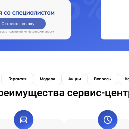
я со специалистом
Оставить заявку
есь c
политикой конфиденциальности
Гарантия
Модели
Акции
Вопросы
К
реимущества сервис-цент