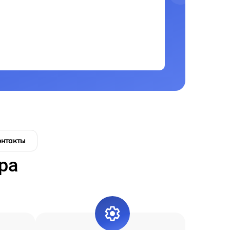
онтакты
ра